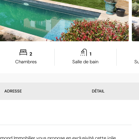
2
1
Chambres
Salle de bain
Su
ADRESSE
DÉTAIL
emond Immobilier vous propose en exclusivité cette jolie