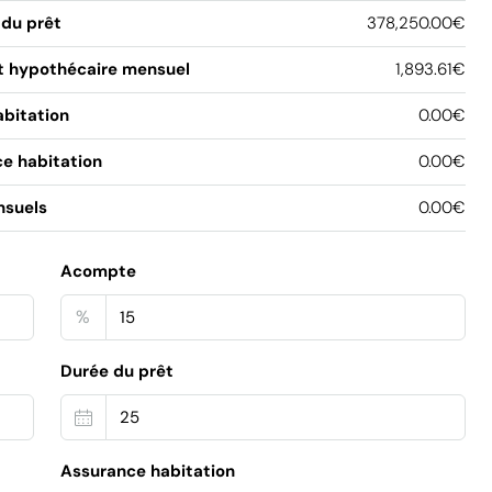
du prêt
378,250.00€
 hypothécaire mensuel
1,893.61€
abitation
0.00€
e habitation
0.00€
nsuels
0.00€
Acompte
%
Durée du prêt
Assurance habitation