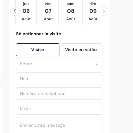
jeu
jeu
ven
sam
dim
lun
20
06
07
08
09
10
Août
Août
Août
Août
Août
Août
Sélectionner la visite
Visite
Visite en vidéo
heure