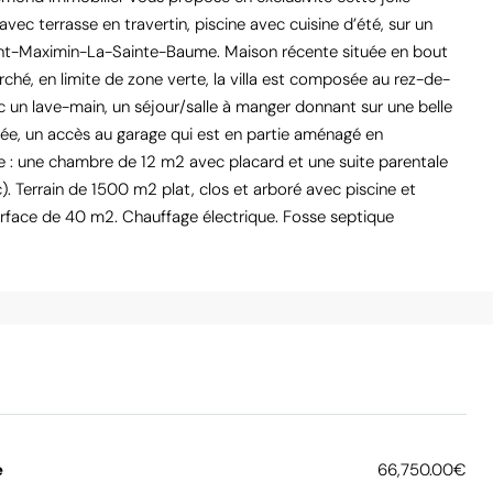
lun
mar
mer
ec terrasse en travertin, piscine avec cuisine d’été, sur un
17
18
19
int-Maximin-La-Sainte-Baume. Maison récente située en bout
Août
Août
Août
hé, en limite de zone verte, la villa est composée au rez-de-
c un lave-main, un séjour/salle à manger donnant sur une belle
pée, un accès au garage qui est en partie aménagé en
ge : une chambre de 12 m2 avec placard et une suite parentale
. Terrain de 1500 m2 plat, clos et arboré avec piscine et
surface de 40 m2. Chauffage électrique. Fosse septique
e
66,750.00€