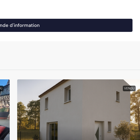
de d'information
U
VENDU