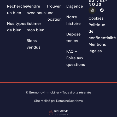
SUIVEZ-
NOUS
Rechercher
Vendre
Trouver
L’agence
un bien
avec nous
une
Notre
Cookies
location
Nos types
Estimer
histoire
Politique
de bien
mon bien
de
Dépose
confidentialité
Biens
ton cv
Mentions
vendus
légales
FAQ –
Foire aux
questions
© Bremond-Immobilier - Tous droits réservés
Site réalisé par DomaineDesNoms