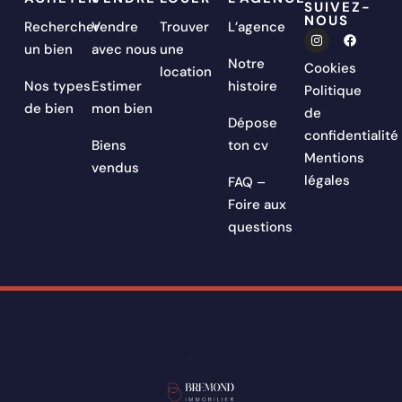
SUIVEZ-
NOUS
Rechercher
Vendre
Trouver
L’agence
un bien
avec nous
une
Notre
Cookies
location
Nos types
Estimer
histoire
Politique
de bien
mon bien
de
Dépose
confidentialité
Biens
ton cv
Mentions
vendus
légales
FAQ –
Foire aux
questions
© Bremond-Immobilier - Tous droits réservés
Site réalisé par DomaineDesNoms