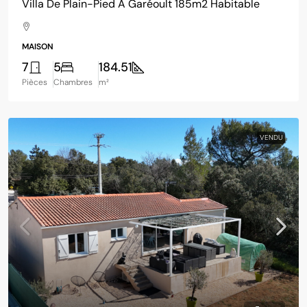
Villa De Plain-Pied À Garéoult 185m2 Habitable
MAISON
7
5
184.51
Pièces
Chambres
m²
VENDU