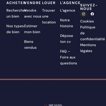
ACHETER
VENDRE
LOUER
L'AGENCE
SUIVEZ-
NOUS
Rechercher
Vendre
Trouver
L’agence
un bien
avec nous
une
Notre
Cookies
location
Nos types
Estimer
histoire
Politique
de bien
mon bien
de
Dépose
confidentialité
Biens
ton cv
Mentions
vendus
légales
FAQ –
Foire aux
questions
© Bremond-Immobilier - Tous droits réservés
Site réalisé par DomaineDesNoms