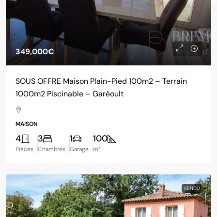
349,000€
SOUS OFFRE Maison Plain-Pied 100m2 – Terrain
1000m2 Piscinable – Garéoult
MAISON
4
3
1
100
Pièces
Chambres
Garage
m²
VENDU