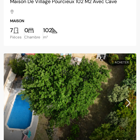
Maison De Village Pourcieux 102 M2 Avec Cave
MAISON
7
0
102
Pièces
Chambre
m²
ACHETER