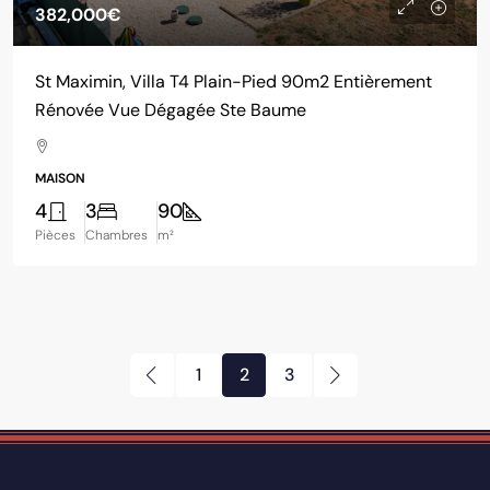
382,000€
St Maximin, Villa T4 Plain-Pied 90m2 Entièrement
Rénovée Vue Dégagée Ste Baume
MAISON
4
3
90
Pièces
Chambres
m²
1
2
3