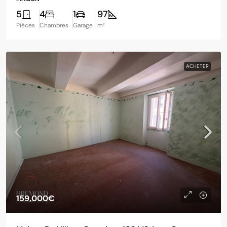
5
4
1
97
Pièces
Chambres
Garage
m²
ACHETER
159,000€