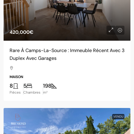
420,000€
Rare À Camps-La-Source : Immeuble Récent Avec 3
Duplex Avec Garages
MAISON
8
5
198
Pièces
Chambres
m²
VENDU