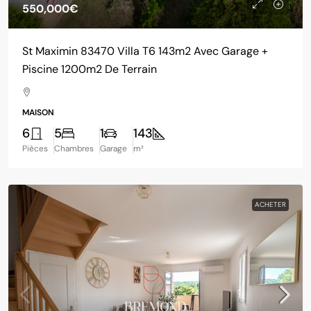
550,000€
St Maximin 83470 Villa T6 143m2 Avec Garage +
Piscine 1200m2 De Terrain
MAISON
6
5
1
143
Pièces
Chambres
Garage
m²
ACHETER